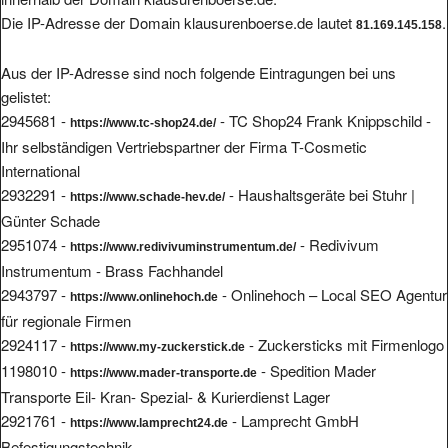
Die IP-Adresse der Domain klausurenboerse.de lautet
.
81.169.145.158
Aus der IP-Adresse sind noch folgende Eintragungen bei uns
gelistet:
2945681 -
- TC Shop24 Frank Knippschild -
https://www.tc-shop24.de/
Ihr selbständigen Vertriebspartner der Firma T-Cosmetic
International
2932291 -
- Haushaltsgeräte bei Stuhr |
https://www.schade-hev.de/
Günter Schade
2951074 -
- Redivivum
https://www.redivivuminstrumentum.de/
Instrumentum - Brass Fachhandel
2943797 -
- Onlinehoch – Local SEO Agentur
https://www.onlinehoch.de
für regionale Firmen
2924117 -
- Zuckersticks mit Firmenlogo
https://www.my-zuckerstick.de
1198010 -
- Spedition Mader
https://www.mader-transporte.de
Transporte Eil- Kran- Spezial- & Kurierdienst Lager
2921761 -
- Lamprecht GmbH
https://www.lamprecht24.de
Befestigungstechnik