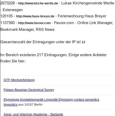
2673228 -
- Lukas Kirchengemeinde Werlte
http://www.kirche-werlte.de
- Esterwegen
120105 -
- Ferienwohnung Haus Breyer
http://www.haus-breyer.de
1107360 -
- Favoor.com - Online Link Manager,
http://www.favoor.com
Bookmark-Manager, RSS News
Gesamtanzahl der Eintragungen unter der IP ist
13
Im Bereich existieren 217 Eintragungen. Einige andere Anbieter
finden Sie hier:
GTP-Steckverbindung
Palaeo-Bavarian Geological Survey
Etymologie Kontaktsemantik Linguistik Etymology contact semantics
linguistics
aus 14167 Berlin
Agrar- und Veterinär-Akademie - Startseite