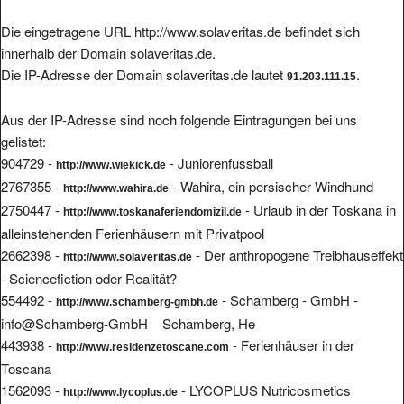
Die eingetragene URL http://www.solaveritas.de befindet sich
innerhalb der Domain solaveritas.de.
Die IP-Adresse der Domain solaveritas.de lautet
.
91.203.111.15
Aus der IP-Adresse sind noch folgende Eintragungen bei uns
gelistet:
904729 -
- Juniorenfussball
http://www.wiekick.de
2767355 -
- Wahira, ein persischer Windhund
http://www.wahira.de
2750447 -
- Urlaub in der Toskana in
http://www.toskanaferiendomizil.de
alleinstehenden Ferienhäusern mit Privatpool
2662398 -
- Der anthropogene Treibhauseffekt
http://www.solaveritas.de
- Sciencefiction oder Realität?
554492 -
- Schamberg - GmbH -
http://www.schamberg-gmbh.de
info@Schamberg-GmbH Schamberg, He
443938 -
- Ferienhäuser in der
http://www.residenzetoscane.com
Toscana
1562093 -
- LYCOPLUS Nutricosmetics
http://www.lycoplus.de