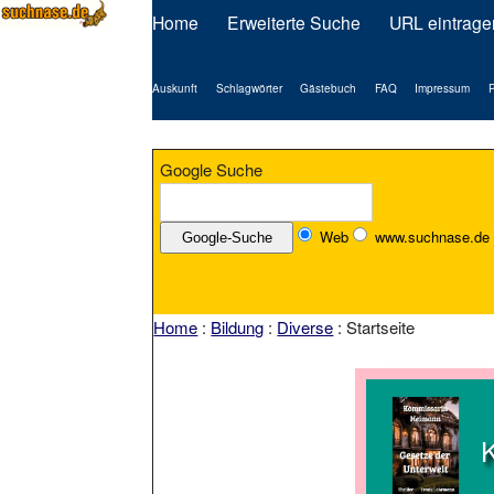
Home
Erweiterte Suche
URL eintrage
Auskunft
Schlagwörter
Gästebuch
FAQ
Impressum
P
Google Suche
Web
www.suchnase.de
Home
:
Bildung
:
Diverse
: Startseite