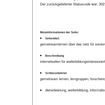
Metainformationen der Seite:
Seitentitel:
gemeinsamlernen über das netz für senior
Beschreibung
internetseiten für weiterbildungsinteressi
Schlüsselwörter
gemeinsam lernen, lerngruppen, forschend
dienstleistung, weiterbildung, informati
Wir haben
keine hinterlegte Infos bzw. Bewert