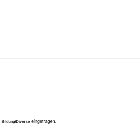
h
eingetragen.
Bildung/Diverse
nige andere Anbieter finden Sie hier: