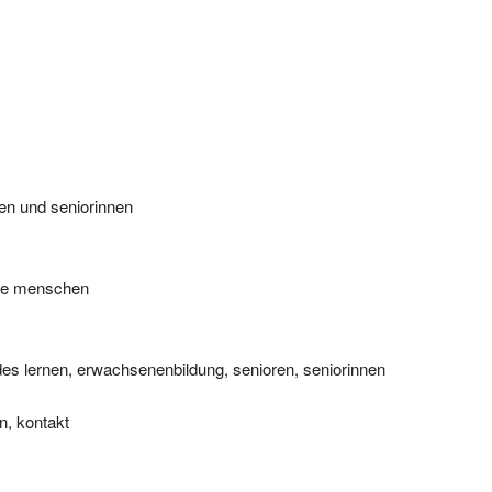
en und seniorinnen
erte menschen
es lernen, erwachsenenbildung, senioren, seniorinnen
on, kontakt
zum Link.
ungen