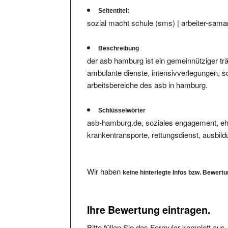
Seitentitel:
sozial macht schule (sms) | arbeiter-sama
Beschreibung
der asb hamburg ist ein gemeinnütziger träg
ambulante dienste, intensivverlegungen, sch
arbeitsbereiche des asb in hamburg.
Schlüsselwörter
asb-hamburg.de, soziales engagement, ehre
krankentransporte, rettungsdienst, ausbild
Wir haben
keine hinterlegte Infos bzw. Bewert
Ihre Bewertung eintragen.
Bitte füllen Sie das Formular komplett aus