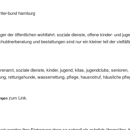
riter-bund hamburg
er der öffentlichen wohlfahrt. soziale dienste, offene kinder- und juge
uldnerberatung und bestattungen sind nur ein kleiner teil der vielfält
namt, soziale dienste, kinder, jugend, kitas, jugendclubs, senioren,
ung, rettungshunde, wasserrettung, pflege, hausnotruf, häusliche pfle
zum Link.
ungen
, wir werden Ihre Eintragung dann so schnell als möglich überprüfen. 