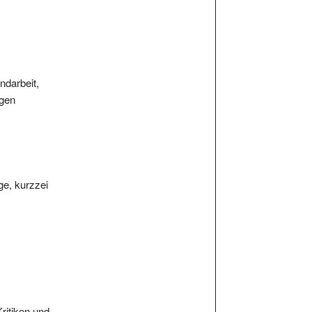
ndarbeit,
igen
ge, kurzzei
Kritiken und