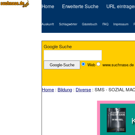
Home
Erweiterte Suche
URL eintrage
Auskunft
Schlagwörter
Gästebuch
FAQ
Impressum
P
Google Suche
Web
www.suchnase.de
Home
:
Bildung
:
Diverse
: SMS - SOZIAL MAC