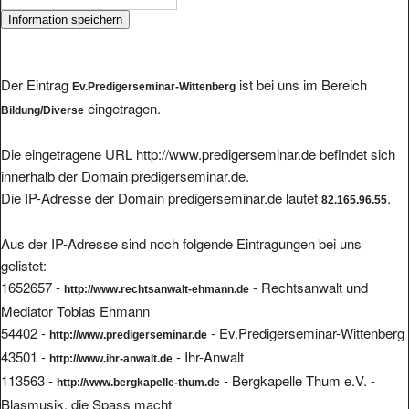
Der Eintrag
ist bei uns im Bereich
Ev.Predigerseminar-Wittenberg
eingetragen.
Bildung/Diverse
Die eingetragene URL http://www.predigerseminar.de befindet sich
innerhalb der Domain predigerseminar.de.
Die IP-Adresse der Domain predigerseminar.de lautet
.
82.165.96.55
Aus der IP-Adresse sind noch folgende Eintragungen bei uns
gelistet:
1652657 -
- Rechtsanwalt und
http://www.rechtsanwalt-ehmann.de
Mediator Tobias Ehmann
54402 -
- Ev.Predigerseminar-Wittenberg
http://www.predigerseminar.de
43501 -
- Ihr-Anwalt
http://www.ihr-anwalt.de
113563 -
- Bergkapelle Thum e.V. -
http://www.bergkapelle-thum.de
Blasmusik, die Spass macht