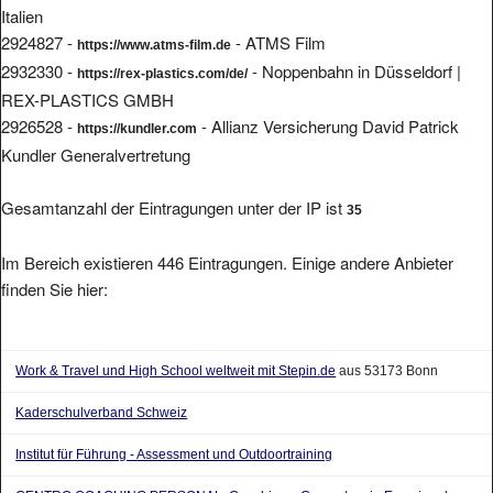
Italien
2924827 -
- ATMS Film
https://www.atms-film.de
2932330 -
- Noppenbahn in Düsseldorf |
https://rex-plastics.com/de/
REX-PLASTICS GMBH
2926528 -
- Allianz Versicherung David Patrick
https://kundler.com
Kundler Generalvertretung
Gesamtanzahl der Eintragungen unter der IP ist
35
Im Bereich existieren 446 Eintragungen. Einige andere Anbieter
finden Sie hier:
Work & Travel und High School weltweit mit Stepin.de
aus 53173 Bonn
Kaderschulverband Schweiz
Institut für Führung - Assessment und Outdoortraining