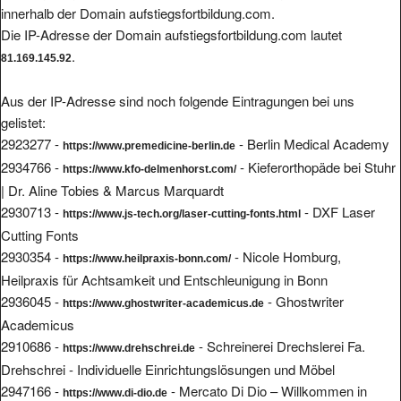
innerhalb der Domain aufstiegsfortbildung.com.
Die IP-Adresse der Domain aufstiegsfortbildung.com lautet
.
81.169.145.92
Aus der IP-Adresse sind noch folgende Eintragungen bei uns
gelistet:
2923277 -
- Berlin Medical Academy
https://www.premedicine-berlin.de
2934766 -
- Kieferorthopäde bei Stuhr
https://www.kfo-delmenhorst.com/
| Dr. Aline Tobies & Marcus Marquardt
2930713 -
- DXF Laser
https://www.js-tech.org/laser-cutting-fonts.html
Cutting Fonts
2930354 -
- Nicole Homburg,
https://www.heilpraxis-bonn.com/
Heilpraxis für Achtsamkeit und Entschleunigung in Bonn
2936045 -
- Ghostwriter
https://www.ghostwriter-academicus.de
Academicus
2910686 -
- Schreinerei Drechslerei Fa.
https://www.drehschrei.de
Drehschrei - Individuelle Einrichtungslösungen und Möbel
2947166 -
- Mercato Di Dio – Willkommen in
https://www.di-dio.de