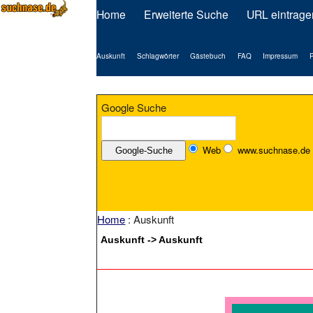
Home
Erweiterte Suche
URL eintrage
Auskunft
Schlagwörter
Gästebuch
FAQ
Impressum
P
Google Suche
Web
www.suchnase.de
Home
: Auskunft
Auskunft -> Auskunft