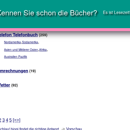
Kennen Sie schon die Bücher?
Es ist Lesezeit
elefon Telefonbuch
(259)
,
,
Nordamerika
Südamerika
,
,
Asien und Mittlerer Osten
Afrika
Australien Pazifik
mrechnungen
(19)
etter
(92)
2
3
4
5
[>>]
->
Vorschau
chlau! hiogi findet die richtige Antwort