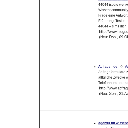
44044 ist die welt
Wissenscommunity,
Frage eine Antwort 
Erfahrung. Teste u
44044 – sims dich 
http://www.hiogi.
(Neu: Don , 09.O
->
V
Abfragen.de
Abfrageformulare z
alltgliche Zwecke 
Telefonnummern un
http://www.abfra
(Neu: Son , 21.A
agentur für wissen