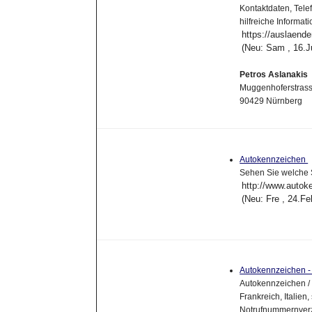
Kontaktdaten, Tel
hilfreiche Informa
https://auslaende
(Neu: Sam , 16.J
Petros Aslanakis
Muggenhoferstras
90429 Nürnberg
Autokennzeichen
Sehen Sie welche S
http://www.autok
(Neu: Fre , 24.F
Autokennzeichen -
Autokennzeichen /
Frankreich, Italien
Notrufnummernverz