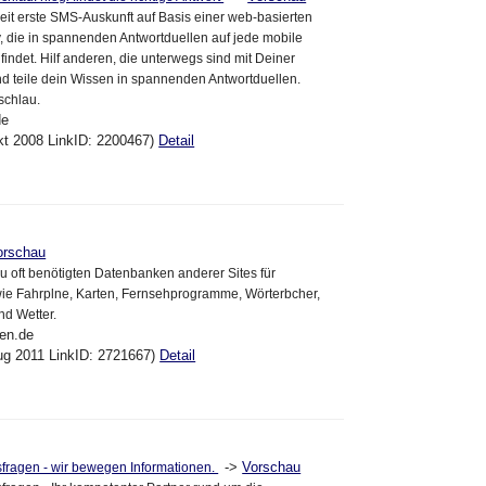
weit erste SMS-Auskunft auf Basis einer web-basierten
 die in spannenden Antwortduellen auf jede mobile
findet. Hilf anderen, die unterwegs sind mit Deiner
nd teile dein Wissen in spannenden Antwortduellen.
schlau.
de
kt 2008 LinkID: 2200467)
Detail
orschau
u oft benötigten Datenbanken anderer Sites für
wie Fahrplne, Karten, Fernsehprogramme, Wörterbcher,
d Wetter.
gen.de
ug 2011 LinkID: 2721667)
Detail
->
Vorschau
sfragen - wir bewegen Informationen.