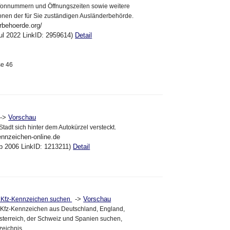
efonnummern und Öffnungszeiten sowie weitere
tionen der für Sie zuständigen Ausländerbehörde.
rbehoerde.org/
ul 2022 LinkID: 2959614)
Detail
se 46
->
Vorschau
tadt sich hinter dem Autokürzel versteckt.
ennzeichen-online.de
eb 2006 LinkID: 1213211)
Detail
->
Vorschau
 Kfz-Kennzeichen suchen
 Kfz-Kennzeichen aus Deutschland, England,
, sterreich, der Schweiz und Spanien suchen,
eichnis.