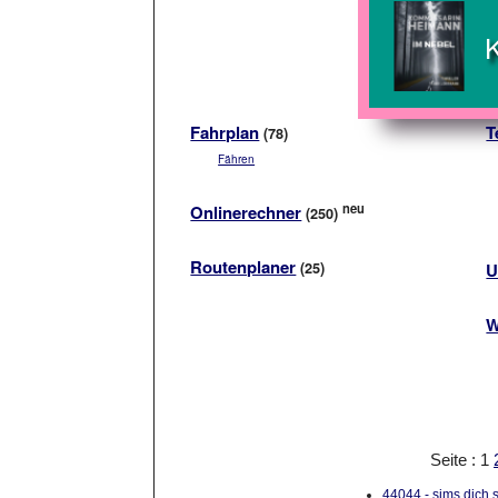
Fahrplan
T
(78)
Fähren
neu
Onlinerechner
(250)
Routenplaner
(25)
U
W
Seite : 1
44044 - sims dich s