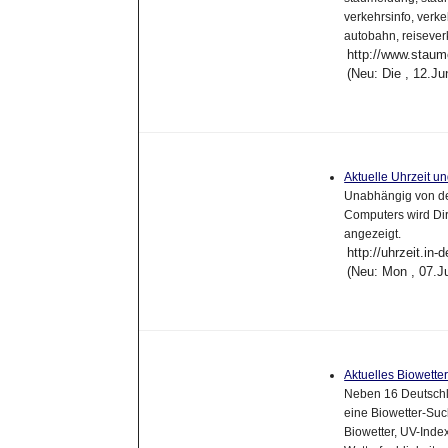
verkehrsinfo, verke
autobahn, reisever
http://www.stau
(Neu: Die , 12.J
Aktuelle Uhrzeit 
Unabhängig von der
Computers wird Dir 
angezeigt.
http://uhrzeit.in-
(Neu: Mon , 07.J
Aktuelles Biowette
Neben 16 Deutschl
eine Biowetter-Suc
Biowetter, UV-Inde