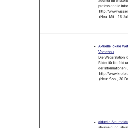
agentur für wissen
professionelle Info
http://www.wisse
(Neu: Mit , 16.Ju
Aktuelle lokale We
Vorschau
Die Wetterstation 
Bilder für Krefeld
der Informationen 
http://www.krefel
(Neu: Son , 30.D
aktuelle Staumeld
staumeldung, staum