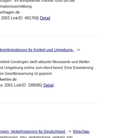
sfragen - Ihr kompetenter Partner rund um die
rmationsvermittlung.
nsfragen.de
l 2003 LinkID: 481769)
Detail
->
tterinfomrationen für Krefeld und Umgebung.
Krefeld-Uerdingen stellt aktuelle Messwerte und Wetter
 und Umgebung online zum Abruf bereit. Eine Erweiterung
um Gewitterwarnung ist geplant.
dwetter.de
ez 2001 LinkID: 189585)
Detail
->
Vorschau
ungen, Verkehrsservice für Deutschland
eldungen, stau, verkehrslage, verkehr, info,