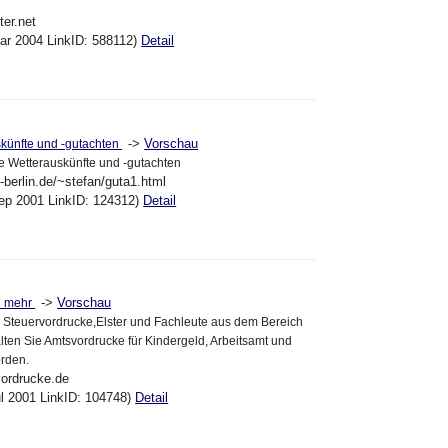
ter.net
ar 2004 LinkID: 588112)
Detail
->
Vorschau
skünfte und -gutachten
che Wetterauskünfte und -gutachten
-berlin.de/~stefan/guta1.html
ep 2001 LinkID: 124312)
Detail
->
Vorschau
d mehr
le Steuervordrucke,Elster und Fachleute aus dem Bereich
alten Sie Amtsvordrucke für Kindergeld, Arbeitsamt und
rden.
ordrucke.de
ul 2001 LinkID: 104748)
Detail