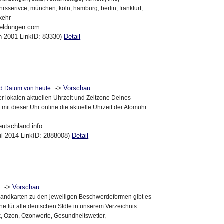
hrsserivce, münchen, köln, hamburg, berlin, frankfurt,
kehr
meldungen.com
un 2001 LinkID: 83330)
Detail
->
Vorschau
und Datum von heute
 lokalen aktuellen Uhrzeit und Zeitzone Deines
mit dieser Uhr online die aktuelle Uhrzeit der Atomuhr
deutschland.info
ul 2014 LinkID: 2888008)
Detail
->
Vorschau
r
andkarten zu den jeweiligen Beschwerdeformen gibt es
he für alle deutschen Stdte in unserem Verzeichnis.
x, Ozon, Ozonwerte, Gesundheitswetter,