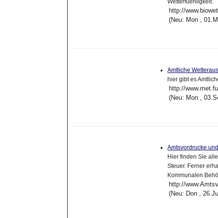
Wetterfuehligkeit.
http://www.biowet
(Neu: Mon , 01.M
Amtliche Wetterau
hier gibt es Amtli
http://www.met.fu
(Neu: Mon , 03.S
Amtsvordrucke un
Hier finden Sie al
Steuer. Ferner erh
Kommunalen Behö
http://www.Amtsv
(Neu: Don , 26.J