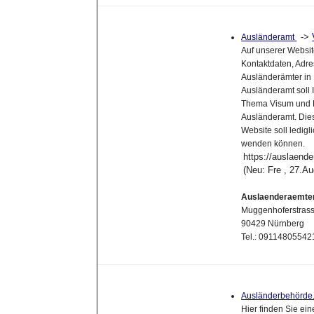
->
Ausländeramt
Auf unserer Websit
Kontaktdaten, Adre
Ausländerämter in
Ausländeramt soll 
Thema Visum und Ei
Ausländeramt. Die
Website soll ledigl
wenden können.
https://auslaend
(Neu: Fre , 27.A
Auslaenderaemte
Muggenhoferstras
90429 Nürnberg
Tel.: 09114805542
Ausländerbehörde
Hier finden Sie ei