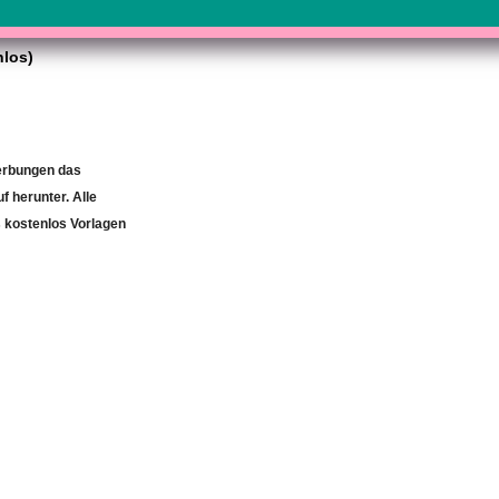
nlos)
erbungen das
 herunter. Alle
 kostenlos Vorlagen
k geändert am: