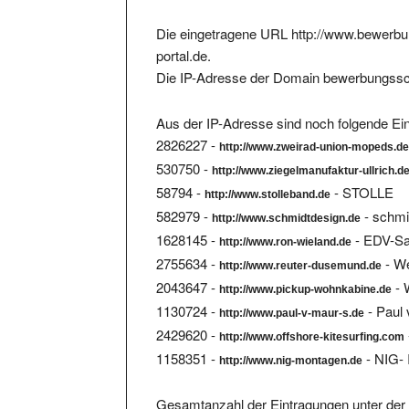
Die eingetragene URL http://www.bewerbun
portal.de.
Die IP-Adresse der Domain bewerbungssch
Aus der IP-Adresse sind noch folgende Ein
2826227 -
http://www.zweirad-union-mopeds.d
530750 -
http://www.ziegelmanufaktur-ullrich.d
58794 -
- STOLLE
http://www.stolleband.de
582979 -
- schmi
http://www.schmidtdesign.de
1628145 -
- EDV-Sa
http://www.ron-wieland.de
2755634 -
- W
http://www.reuter-dusemund.de
2043647 -
- 
http://www.pickup-wohnkabine.de
1130724 -
- Paul
http://www.paul-v-maur-s.de
2429620 -
http://www.offshore-kitesurfing.com
1158351 -
- NIG- 
http://www.nig-montagen.de
Gesamtanzahl der Eintragungen unter der 