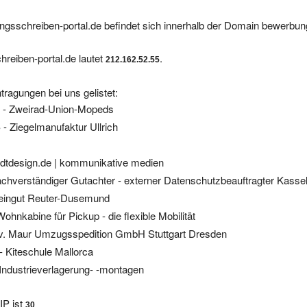
gsschreiben-portal.de befindet sich innerhalb der Domain bewerbu
reiben-portal.de lautet
.
212.162.52.55
tragungen bei uns gelistet:
- Zweirad-Union-Mopeds
e
- Ziegelmanufaktur Ullrich
e
dtdesign.de | kommunikative medien
chverständiger Gutachter - externer Datenschutzbeauftragter Kasse
eingut Reuter-Dusemund
Wohnkabine für Pickup - die flexible Mobilität
 v. Maur Umzugsspedition GmbH Stuttgart Dresden
- Kiteschule Mallorca
Industrieverlagerung- -montagen
IP ist
30