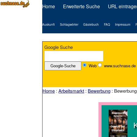
Home
Erweiterte Suche
URL eintrage
Auskunft
Schlagwörter
Gästebuch
FAQ
Impressum
P
Google Suche
Web
www.suchnase.de
Home
:
Arbeitsmarkt
:
Bewerbung
: Bewerbungs